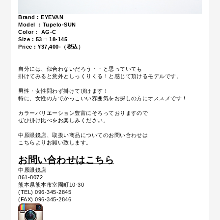
Brand : EYEVAN
Model : Tupelo-SUN
Color : AG-C
Size :
53 □ 18-145
Price : ¥37,400-（税込）
自分には、似合わないだろう・・と思っていても
掛けてみると意外としっくりくる！と感じて頂けるモデルです。
男性・女性問わず掛けて頂けます！
特に、女性の方でかっこいい雰囲気をお探しの方にオススメです！
カラーバリエーション豊富にそろっておりますので
ぜひ掛け比べをお楽しみください。
中原眼鏡店、取扱い商品についてのお問い合わせは
こちらよりお願い致します。
お問い合わせはこちら
中原眼鏡店
861-8072
熊本県熊本市室園町10-30
(TEL) 096-345-2845
(FAX) 096-345-2846