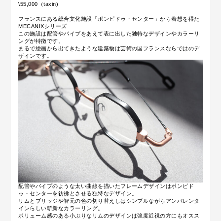
\55,000（taxin)
フランスにある総合文化施設「ポンピドゥ・センター」から着想を得た
MECANIXシリーズ
この施設は配管やパイプをあえて表に出した独特なデザインやカラーリ
ングが特徴です。
まるで絵画から出てきたような建築物は芸術の国フランスならではのデ
ザインです。
配管やパイプのような太い曲線を描いたフレームデザインはポンピド
ゥ・センターを彷彿とさせる独特なデザイン。
リムとブリッジや智元の色の切り替えしはシンプルながらアンバレンタ
インらしい斬新なカラーリング。
ボリューム感のある小ぶりなリムのデザインは強度近視の方にもオスス