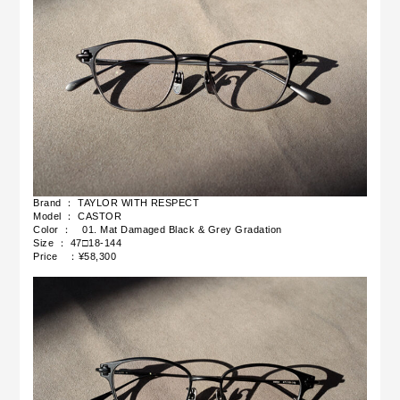
Brand ： TAYLOR WITH RESPECT
Model ： CASTOR
Color ：
01.
Mat Damaged Black & Grey Gradation
Size ： 47□18-144
Price ：¥58,300