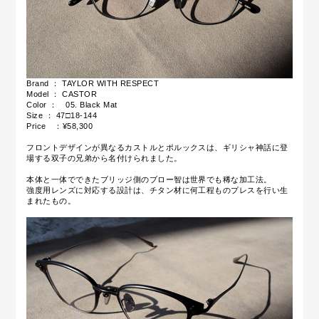
Brand ： TAYLOR WITH RESPECT
Model ： CASTOR
Color ：
05.
Black Mat
Size ： 47□18-144
Price ：¥58,300
フロントデザインが異なるカストルとポルックスは、ギリシャ神話に登
場する双子の兄弟から名付けられました。
本体と一体でできたブリッジ側のブロー智は世界でも稀な加工法。
強度用レンズに対応する設計は、チタン材に何工程ものプレスを行い生
まれたもの。