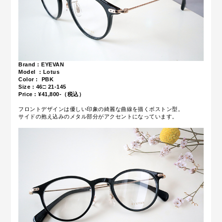
Brand : EYEVAN
Model : Lotus
Color : PBK
Size :
46□ 21-145
Price : ¥41,800-（税込）
フロントデザインは優しい印象の綺麗な曲線を描くボストン型。
サイドの抱え込みのメタル部分がアクセントになっています。