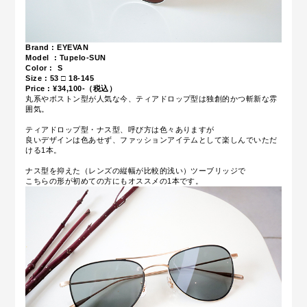
Brand : EYEVAN
Model : Tupelo-SUN
Color : S
Size :
53 □ 18-145
Price : ¥34,100-（税込）
丸系やボストン型が人気な今、ティアドロップ型は独創的かつ斬新な雰
囲気。
ティアドロップ型・ナス型、呼び方は色々ありますが
良いデザインは色あせず、ファッションアイテムとして楽しんでいただ
ける1本。
ナス型を抑えた（レンズの縦幅が比較的浅い）ツーブリッジで
こちらの形が初めての方にもオススメの1本です。