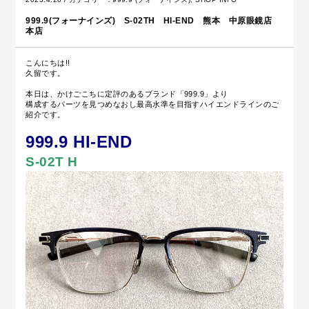
999.9(フォーナインズ) S-02TH HI-END 熊本 中原眼鏡店
本店
こんにちは!!
久留です。
本日は、かけごこちに定評のあるブランド「999.9」より
構成するパーツを見つめなおし最高水準を目指すハイエンドラインのご
紹介です。
999.9 HI-END
S-02T H