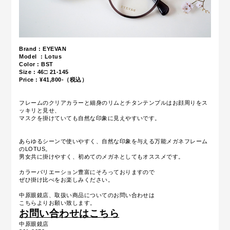
Brand : EYEVAN
Model : Lotus
Color : BST
Size :
46□ 21-145
Price : ¥41,800-（税込）
フレームのクリアカラーと細身のリムとチタンテンプルはお顔周りをス
ッキリと見せ、
マスクを掛けていても自然な印象に見えやすいです。
あらゆるシーンで使いやすく、自然な印象を与える万能メガネフレーム
のLOTUS。
男女共に掛けやすく、初めてのメガネとしてもオススメです。
カラーバリエーション豊富にそろっておりますので
ぜひ掛け比べをお楽しみください。
中原眼鏡店、取扱い商品についてのお問い合わせは
こちらよりお願い致します。
お問い合わせはこちら
中原眼鏡店