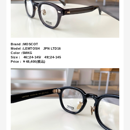
Brand :MOSCOT
Model :LEMTOSH JPN LTD16
Color :SMKG
Size : 46□24-145/ 49□24-145
Price : ￥48,400(税込)