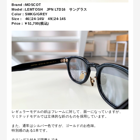
Brand :MOSCOT
Model :LEMTOSH JPN LTD16 サングラス
Color : SMKG/GREY
Size : 46□24-145/ 49□24-145
Price : ￥51,700(税込)
レギュラーモデルの鋲はフレームに対して、
面一になっていますが、
リミテッドモデルでは立体的な鋲のものを採用しています。
また、通常はシルバー色ですが、ゴールドのお色味。
特別感のある1本です。
クリングス付きで調整もでき、