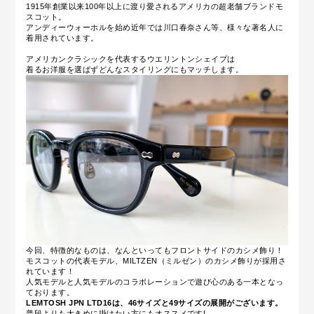
1915年創業以来100年以上に渡り愛されるアメリカの超老舗ブランドモ
スコット。
アンディーウォーホルを始め近年では川口春奈さん等、様々な著名人に
着用されています。
アメリカンクラシックを代表するウエリントンシェイプは
着るお洋服を選ばずどんなスタイリングにもマッチします。
今回、特徴的なものは、なんといってもフロントサイドのカシメ飾り！
モスコットの代表モデル、MILTZEN（ミルゼン）のカシメ飾りが採用さ
れています！
人気モデルと人気モデルのコラボレーションで遊び心のある一本となっ
ております。
LEMTOSH JPN LTD16は、46サイズと49サイズの展開がございます。
普段よりも大きめに掛けたい方にもオススメです!