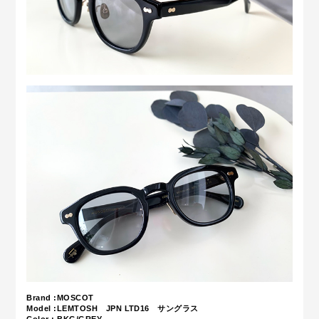
Brand :MOSCOT
Model :LEMTOSH JPN LTD16 サングラス