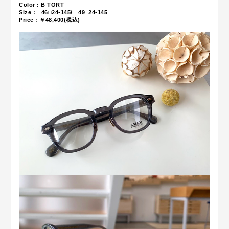
Color : B TORT
Size : 46□24-145/ 49□24-145
Price : ￥48,400(税込)