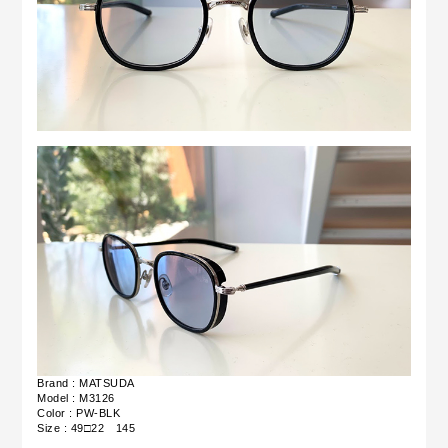
Brand : MATSUDA
Model : M3126
Color : PW-BLK
Size : 49□22 145