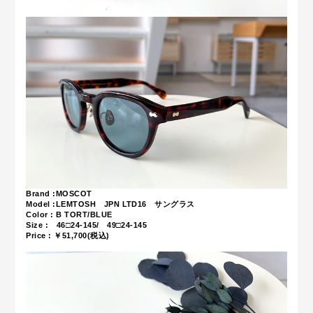
Brand :MOSCOT
Model :LEMTOSH JPN LTD16 サングラス
Color : B TORT/BLUE
Size : 46□24-145/ 49□24-145
Price : ￥51,700(税込)