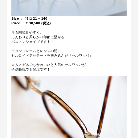
Size ： 45 □ 21 – 140
Price ： ¥ 38,50
0 (税込)
形も馴染みやすく、
ふんわりと柔らかい印象に繋がる
ボストンシェイプです！！
チタンフレームとレンズの間に
セルロイドアセテートを挟み込んだ『セルワッパ』
大人メガネでもかわいいと人気のセルワッパが
子供眼鏡でも登場です！