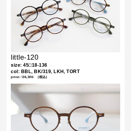
little-120
size: 45□18-136
col: BBL, BK/319, LKH, TORT
price: \36,300- (税込)