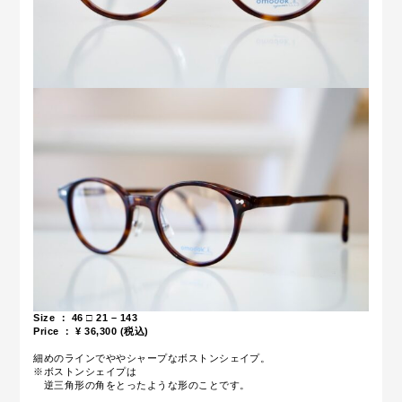
Size ： 46 □ 21 – 143
Price ： ¥ 36,30
0 (税込)
細めのラインでややシャープなボストンシェイプ。
※ボストンシェイプは
逆三角形の角をとったような形のことです。