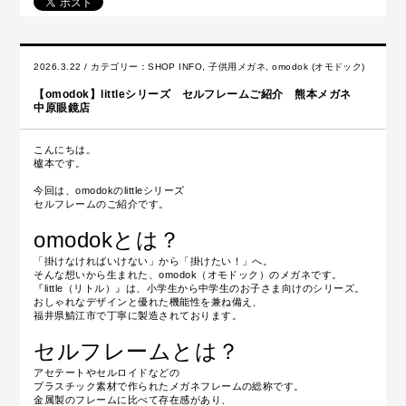
2026.3.22 / カテゴリー：
SHOP INFO
,
子供用メガネ
,
omodok (オモドック)
【omodok】littleシリーズ セルフレームご紹介 熊本メガネ
中原眼鏡店
こんにちは。
櫨本です。
今回は、omodokのlittleシリーズ
セルフレームのご紹介です。
omodokとは？
「掛けなければいけない」から「掛けたい！」へ。
そんな想いから生まれた、omodok（オモドック）のメガネです。
『little（リトル）』は、小学生から中学生のお子さま向けのシリーズ。
おしゃれなデザインと優れた機能性を兼ね備え、
福井県鯖江市で丁寧に製造されております。
セルフレームとは？
アセテートやセルロイドなどの
プラスチック素材で作られたメガネフレームの総称です。
金属製のフレームに比べて存在感があり、