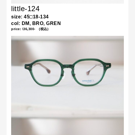
little-124
size: 45□18-134
col: DM, BRO, GREN
price: \36,300- (税込)