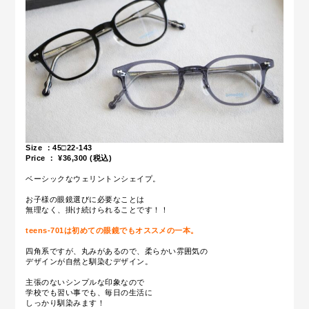
Size ：45□22-143
Price ： ¥36,30
0 (税込)
ベーシックなウェリントンシェイプ。
お子様の眼鏡選びに必要なことは
無理なく、掛け続けられることです！！
teens-701は初めての眼鏡でもオススメの一本。
四角系ですが、丸みがあるので、柔らかい雰囲気の
デザインが自然と馴染むデザイン。
主張のないシンプルな印象なので
学校でも習い事でも、毎日の生活に
しっかり馴染みます！