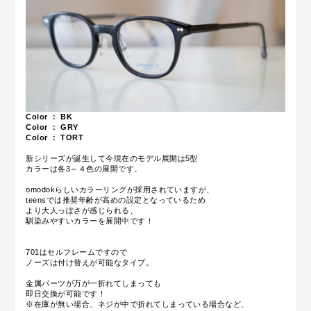
Color ： BK
Color ： GRY
Color ： TORT
新シリーズが誕生して今現在のモデル展開は5型
カラーは各3～４色の展開です。
omodokらしいカラーリングが採用されていますが、
teensでは推奨年齢が高めの設定となっているため
より大人っぽさが感じられる、
馴染みやすいカラーを展開中です！
701はセルフレームですので
ノーズは付け替えが可能なタイプ。
金属パーツが万が一折れてしまっても
即日交換が可能です！
※在庫が無い場合、ネジが中で折れてしまっている場合など、