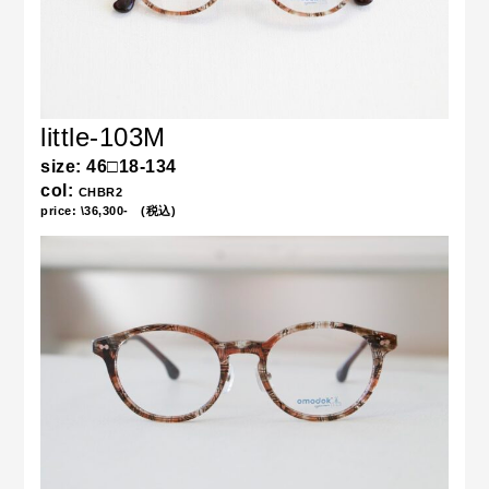
little-103M
size:
46□18-134
col:
CHBR2
price: \36,300- (税込)