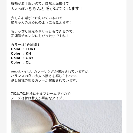
縦幅が若干短いので、自然と垢抜けて
きちんと感が出てくれます！
大人っぽい
少し左右端が上に向いているので
猫ちゃんのおめめのようにも見えます！
ちょっぴり目元をきりっともできるので、
雰囲気チェンジにもぴったりですね！
カラーは4色展開！
Color ： TORT
Color ： KH
Color ： GRY
Color ： CL
omodokらしいカラーリングが採用されていますが、
バランスの良い大人っぽさを感じられつつ、
少し個性の出るカラーが採用されています。
702は701同様にセルフレームですので
ノーズは付け替えが可能なタイプ。