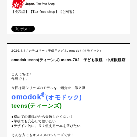
【免税店】【
Tax-free shop
】【면세점】
2026.4.4 / カテゴリー：
子供用メガネ
,
omodok (オモドック)
omodok teens(ティーンズ) teens-702 子ども眼鏡 中原眼鏡店
こんにちは！
作野です。
今回は新シリーズのモデルをご紹介☆ 第２弾
®
omodok
(オモドック)
teens(ティーンズ)
●初めての眼鏡だから失敗したくない！
●学校でも安心して使いたい
●デザイン的に、長く使える一本を選びたい
そんな方にもオススメのシリーズです！