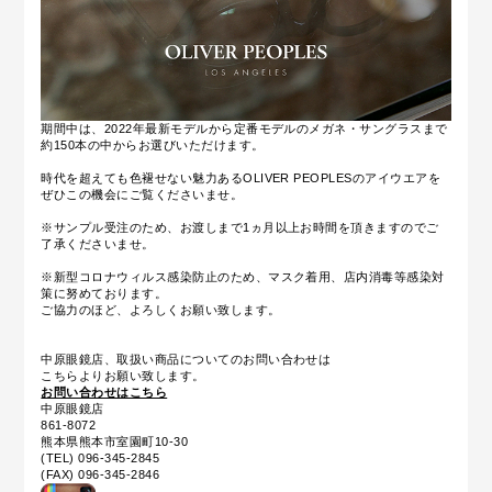
期間中は、2022年最新モデルから定番モデルのメガネ・サングラスまで
約150本の中からお選びいただけます。
時代を超えても色褪せない魅力あるOLIVER PEOPLESのアイウエアを
ぜひこの機会にご覧くださいませ。
※サンプル受注のため、お渡しまで1ヵ月以上お時間を頂きますのでご
了承くださいませ。
※新型コロナウィルス感染防止のため、マスク着用、店内消毒等感染対
策に努めております。
ご協力のほど、よろしくお願い致します。
中原眼鏡店、取扱い商品についてのお問い合わせは
こちらよりお願い致します。
お問い合わせはこちら
中原眼鏡店
861-8072
熊本県熊本市室園町10-30
(TEL) 096-345-2845
(FAX) 096-345-2846