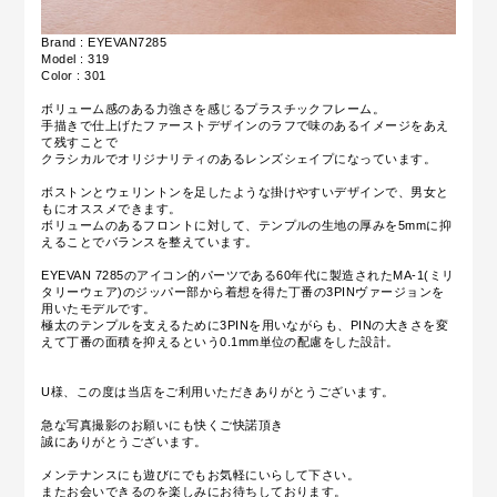
Brand : EYEVAN7285
Model : 319
Color : 301
ボリューム感のある力強さを感じるプラスチックフレーム。
手描きで仕上げたファーストデザインのラフで味のあるイメージをあえ
て残すことで
クラシカルでオリジナリティのあるレンズシェイプになっています。
ボストンとウェリントンを足したような掛けやすいデザインで、男女と
もにオススメできます。
ボリュームのあるフロントに対して、テンプルの生地の厚みを5mmに抑
えることでバランスを整えています。
EYEVAN 7285のアイコン的パーツである60年代に製造されたMA-1(ミリ
タリーウェア)のジッパー部から着想を得た丁番の3PINヴァージョンを
用いたモデルです。
極太のテンプルを支えるために3PINを用いながらも、PINの大きさを変
えて丁番の面積を抑えるという0.1mm単位の配慮をした設計。
U様、この度は当店をご利用いただきありがとうございます。
急な写真撮影のお願いにも快くご快諾頂き
誠にありがとうございます。
メンテナンスにも遊びにでもお気軽にいらして下さい。
またお会いできるのを楽しみにお待ちしております。