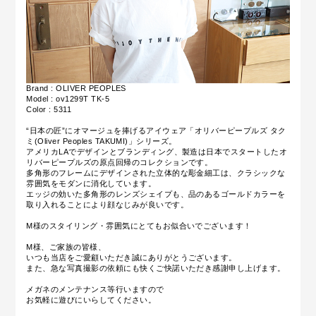
Brand : OLIVER PEOPLES
Model : ov1299T TK-5
Color : 5311
“日本の匠”にオマージュを捧げるアイウェア「オリバーピープルズ タク
ミ(Oliver Peoples TAKUMI)」シリーズ。
アメリカLAでデザインとブランディング、製造は日本でスタートしたオ
リバーピープルズの原点回帰のコレクションです
。
多角形のフレームにデザインされた立体的な彫金細工は、クラシックな
雰囲気をモダンに消化しています。
エッジの効いた多角形のレンズシェイプも、品のあるゴールドカラーを
取り入れることにより顔なじみが良いです。
M様のスタイリング・雰囲気にとてもお似合いでございます！
M様、ご家族の皆様、
いつも当店をご愛顧いただき誠にありがとうございます。
また、急な写真撮影の依頼にも快くご快諾いただき感謝申し上げます。
メガネのメンテナンス等行いますので
お気軽に遊びにいらしてください。