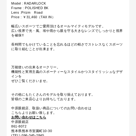
Model :
RADARLOCK
Frame :
POLISHED BK
Lens :Prizm Road
Price : ￥31,460
（TAX IN）
幅広いスポーツでご愛用頂けるオールマイティモデルです。
広い視界で光・風、埃や雨から眼を守る大きなレンズでしっかりと視界
を確保!!
長時間でもかけていることを忘れるほどの軽さでストレスなくスポーツ
に取り組むことが出来ます。
万能使いの出来るオークリー。
機能性と実用主義のスポーティーなスタイルかつスタイリッシュなデザ
インを
ぜひご覧くださいませ。
その他にもたくさんのモデルを取り揃えております。
皆様のご来店心よりお待ちしております。
中原眼鏡店、取扱い商品についてのお問い合わせは
こちらよりお願い致します。
お問い合わせはこちら
中原眼鏡店
861-8072
熊本県熊本市室園町10-30
(TEL) 096-345-2845