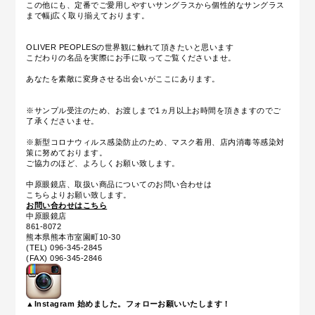
この他にも、定番でご愛用しやすいサングラスから個性的なサングラス
まで幅j広く取り揃えております。
OLIVER PEOPLESの世界観に触れて頂きたいと思います
こだわりの名品を実際にお手に取ってご覧くださいませ。
あなたを素敵に変身させる出会いがここにあります。
※サンプル受注のため、お渡しまで1ヵ月以上お時間を頂きますのでご
了承くださいませ。
※新型コロナウィルス感染防止のため、マスク着用、店内消毒等感染対
策に努めております。
ご協力のほど、よろしくお願い致します。
中原眼鏡店、取扱い商品についてのお問い合わせは
こちらよりお願い致します。
お問い合わせはこちら
中原眼鏡店
861-8072
熊本県熊本市室園町10-30
(TEL) 096-345-2845
(FAX) 096-345-2846
▲Instagram 始めました。フォローお願いいたします！