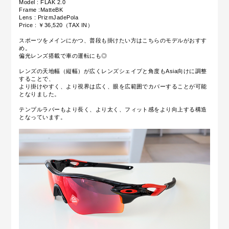
Model : FLAK 2.0
Frame :MatteBK
Lens : PrizmJadePola
Price : ￥36,520
（TAX IN）
スポーツをメインにかつ、普段も掛けたい方はこちらのモデルがおすす
め。
偏光レンズ搭載で車の運転にも◎
レンズの天地幅（縦幅）が広くレンズシェイプと角度もAsia向けに調整
することで、
より掛けやすく、より視界は広く、眼を広範囲でカバーすることが可能
となりました。
テンプルラバーもより長く、より太く、フィット感をより向上する構造
となっています。