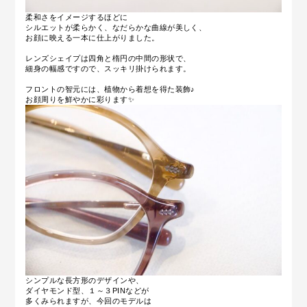
柔和さをイメージするほどに
シルエットが柔らかく、なだらかな曲線が美しく、
お顔に映える一本に仕上がりました。
レンズシェイプは四角と楕円の中間の形状で、
細身の幅感ですので、スッキリ掛けられます。
フロントの智元には、植物から着想を得た装飾♪
お顔周りを鮮やかに彩ります✨
シンプルな長方形のデザインや、
ダイヤモンド型、１～３PINなどが
多くみられますが、今回のモデルは