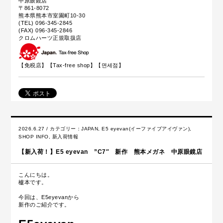
中原眼鏡店
〒861-8072
熊本県熊本市室園町10-30
(TEL) 096-345-2845
(FAX) 096-345-2846
クロムハーツ正規取扱店
【免税店】【
Tax-free shop
】【면세점】
2026.6.27 / カテゴリー：
JAPAN
,
E5 eyevan(イーファイブアイヴァン)
,
SHOP INFO
,
新入荷情報
【新入荷！】E5 eyevan ”C7″ 新作 熊本メガネ 中原眼鏡店
こんにちは。
櫨本です。
今回は、E5eyevanから
新作のご紹介です。