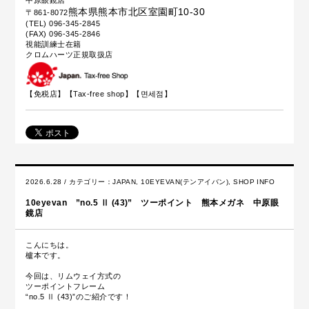
熊本県熊本市北区室園町10-30
〒861-8072
(TEL) 096-345-2845
(FAX) 096-345-2846
視能訓練士在籍
クロムハーツ正規取扱店
【免税店】【
Tax-free shop
】【면세점】
2026.6.28 / カテゴリー：
JAPAN
,
10EYEVAN(テンアイバン)
,
SHOP INFO
10eyevan ”no.5 Ⅱ (43)” ツーポイント 熊本メガネ 中原眼
鏡店
こんにちは。
櫨本です。
今回は、リムウェイ方式の
ツーポイントフレーム
“no.5 Ⅱ (43)”のご紹介です！