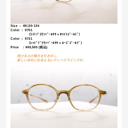
Size ： 49□20-134
Color ： 9701
（ﾗｲﾄﾌﾞﾗｳﾝﾍﾟｰﾙｻｻ × ﾎﾜｲﾄｺﾞｰﾙﾄﾞ）
Color ： 9721
（ﾚｯﾄﾞﾌﾞﾗｳﾝﾍﾟｰﾙｻｻ × ﾛｰｽﾞｺﾞｰﾙﾄﾞ）
Price ：¥49,500 (税込)
掛ける人の魅力を引き出し、
新しい自分に出会えるレディースラインです。