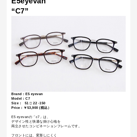
E5eyevan
“C7
”
Brand : E5 eyevan
Model : C7
Size : 51 □ 22 -150
Price : ￥53,900 (税込）
E5 eyevanの「c7」は、
デザイン性と快適な掛け心地を
両立させたコンビネーションフレームです。
フロントには、変形しにくく