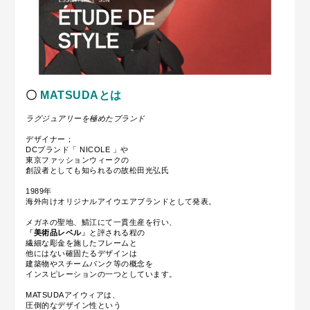
〇
MATSUDAとは
ラグジュアリーを極めたブランド
デザイナー；
DCブランド「 NICOLE 」や
東京ファッションウィークの
創設者としても知られるの故松田光弘氏
1989
年
海外向けオリジナルアイウエアブランドとして発表。
メガネの聖地、鯖江にて一貫生産を行い、
『
美術品レベル
』と評される程の
繊細な彫金を施したフレームと
他にはない確固たるデザインは
建築物やスチームパンク等の概念を
インスピレーションの一つとしています。
MATSUDA
アイウィアは、
圧倒的なデザイン性という