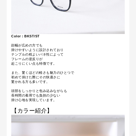
Color : BKST/ST
顔幅が広めの方でも
掛けやすいように設計されており
テンプルの程よいバネ性によって
フレームの逆反りが
起こりにくい点も特徴です。
また、驚くほどの軽さも魅力のひとつで
初めて掛けた際にその快適さに
驚かれる方も多いです。
頭部をしっかりと包み込みながらも
長時間の着用でも負担の少ない
掛け心地を実現しています。
【カラー紹介】