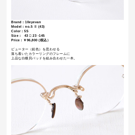
Brand : 10eyevan
Model : no.5 Ⅱ (43)
Color : 5S
Size : 43 □ 23 -145
Price : ￥96,800 (税込）
ピューター（鉛色）を思わせる
落ち着いたカラーリングのフレームに
上品な白蝶貝パッドを組み合わせた一本。