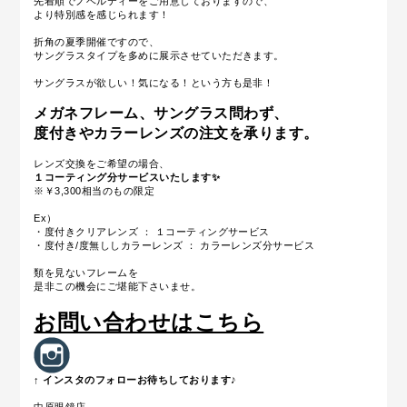
先着順でノベルティーをご用意しておりますので、
より特別感を感じられます！
折角の夏季開催ですので、
サングラスタイプを多めに展示させていただきます。
サングラスが欲しい！気になる！という方も是非！
メガネフレーム、サングラス問わず、
度付きやカラーレンズの注文を承ります。
レンズ交換をご希望の場合、
１コーティング分サービスいたします✨
※￥3,300相当のもの限定
Ex）
・度付きクリアレンズ ： １コーティングサービス
・度付き/度無ししカラーレンズ ： カラーレンズ分サービス
類を見ないフレームを
是非この機会にご堪能下さいませ。
お問い合わせはこちら
↑ インスタのフォローお待ちしております♪
中原眼鏡店