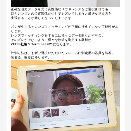
正確な視力データを元に高性能なメガネレンズをご選択されても、
目とレンズとの位置関係が少しでもズレてしまうと最適な見え方を
実現することが難しくなってしまいます。
ズレが生じる＝レンズフィッティングが正確に行えていない可能性があ
ります。
レンズフィッティングをするには様々なデータ取りが不可欠。
そのズレがでないように様々な数値を測定する器械が
ZEISS社製”i.Terminal ®︎2”
になります。
計測方法は、まずご選択いただいたフレームに測定用の器具を装着。
装着後、撮影に移ります。