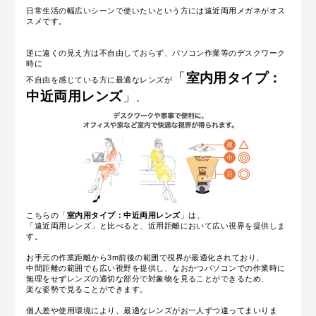
日常生活の幅広いシーンで使いたいという方には遠近両用メガネがオス
スメです。
逆に遠くの見え方は不自由しておらず、パソコン作業等のデスクワーク
時に
「
室内用タイプ：
不自由を感じている方に最適なレンズが
中近両用レンズ
」
。
こちらの「
室内用タイプ：中近両用レンズ
」は、
「遠近両用レンズ」と比べると、近用距離において広い視界を提供しま
す。
お手元の作業距離から3m前後の範囲で視界が最適化されており、
中間距離の範囲でも広い視野を提供し、なおかつパソコンでの作業時に
無理をせずレンズの適切な部分で対象物を見ることができるため、
楽な姿勢で見ることができます。
個人差や使用環境により、最適なレンズがお一人ずつ違ってまいりま