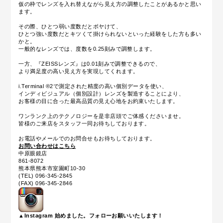
仮の枠でレンズを入れ替えながら見え方の調整したことがあるかと思い
ます。
その際、ひとつ弱い度数だとボヤけて、
ひとつ強い度数だとキツくて掛けられないといった経験をした方も多い
かと。
一般的なレンズでは、度数を0.25刻みで調整します。
一方、『ZEISSレンズ』は0.01刻みで調整できるので、
より満足度の高い見え方を実現してくれます。
i.Terminal ®︎2で測定された精度の高い個別データを使い、
インディビジュアル（個別設計）レンズを製造することにより、
お客様の目に合った最高品質の見え心地をお約束いたします。
ワンランク上のテクノロジーを是非店頭でご体感くださいませ。
皆様のご来店をスタッフ一同お待ちしております。
お電話やメールでのお問合せもお待ちしております。
お問い合わせはこちら
中原眼鏡店
861-8072
熊本県熊本市室園町10-30
(TEL) 096-345-2845
(FAX) 096-345-2846
▲Instagram 始めました。フォローお願いいたします！