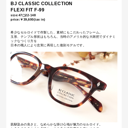
BJ CLASSIC COLLECTION
FLEXI FIT F-99
size:47▢22-148
price:￥39,600(tax in)
希少なセルロイドで作製した、素材にもこだわったフレーム。
玉形、テンプル形状はもちろん、当時のアメリカ的な大雑把でダイナミ
ックなつくり方を
日本の職人により忠実に再現した復刻モデルです。
肌馴染みの良さと、なめらかな掛け心地が魅力のセルロイド。