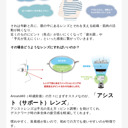
それは年齢と共に、眼の中にある
レンズとそれを支える組織・筋肉の活
動が鈍くなり、
近くのものにピント（焦点）が合いにくくなって「疲れ眼」や
「手元が見えにくい」といった感覚に繋がっていきます。
その場合どうようなレンズにすればいいのか？
「
アシス
Around40（40歳前後）の方々にまずオススメなのが、
ト（サポート）レンズ
」
。
アシストレンズは手元の見え方（ピント調整）を助けてくれ、
デスクワーク時の体全体の疲労感を軽減してくれます。
慣れやすく、装着感が良いので、初めての方でも使いやすいのが特徴で
す。