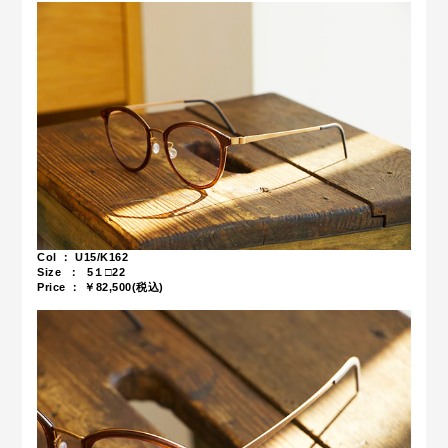
Col ： U15/K162
Size ： 5１□22
Price ： ￥82,500(税込)