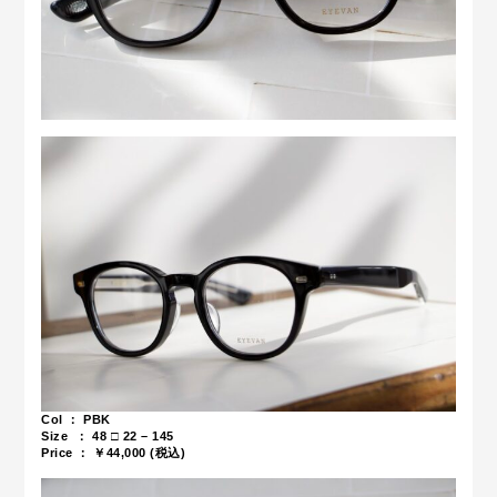
Col ： PBK
Size ：
48 □ 22 – 145
Price ： ￥44,000 (税込)