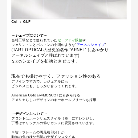
Col ： GLF
～シェイプについて～
当時工場などで使われていた
セーフティ眼鏡
や
ウェリントンとボストンの中間のような”
アーネルシェイプ
”
(TART OPTICALの歴史的名作 “ARNEL” にあやかり
アーネルシェイプと呼ばれています)
シェイプを彷彿とさせます。
などの
現在でも掛けやすく、
ファッション性のある
デザインですので、カジュアルにも
ビジネスにも、しっかり合ってくれます。
American OpticalやMOSCOTにもみられる
アメリカらしいデザインのキーホールブリッジも採用。
～デザインについて～
フロントはホーンリムスタイル（※）にアレンジし、
丁番はオリジナルの飾りカシメに変更されています。
※智（フレームの両最端部分）が
動物の角の様な形状のデザインスタイル。