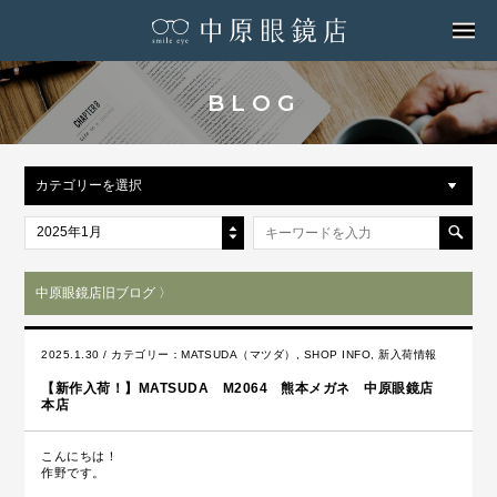
MENU
BLOG
カテゴリーを選択
2025年1月
中原眼鏡店旧ブログ 〉
2025.1.30 / カテゴリー：
MATSUDA（マツダ）
,
SHOP INFO
,
新入荷情報
【新作入荷！】MATSUDA M2064 熊本メガネ 中原眼鏡店
本店
こんにちは！
作野です。