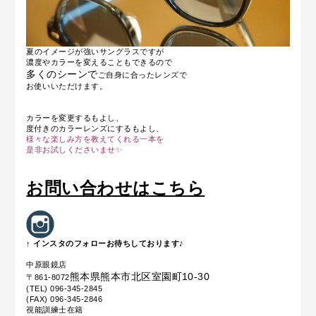
夏のイメージが強いサングラスですが
濃度やカラーを変えることもできるので
多くのシーンで
ご自身に合ったレンズで
お使いいただけます。
カラーを変更するもよし、
度付きのカラーレンズにするもよし、
様々な楽しみ方を教えてくれる一本を
是非お試しくださいませ✨
お問い合わせはこちら
↑ インスタのフォローお待ちしております♪
中原眼鏡店
熊本県熊本市北区室園町10-30
〒861-8072
(TEL) 096-345-2845
(FAX) 096-345-2846
視能訓練士在籍