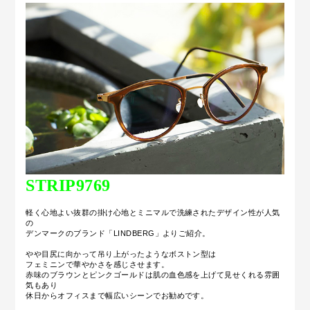
STRIP9769
軽く心地よい抜群の掛け心地とミニマルで洗練されたデザイン性が人気
の
デンマークのブランド「LINDBERG」よりご紹介。
やや目尻に向かって吊り上がったようなボストン型は
フェミニンで華やかさを感じさせます。
赤味のブラウンとピンクゴールドは肌の血色感を上げて見せくれる雰囲
気もあり
休日からオフィスまで幅広いシーンでお勧めです。