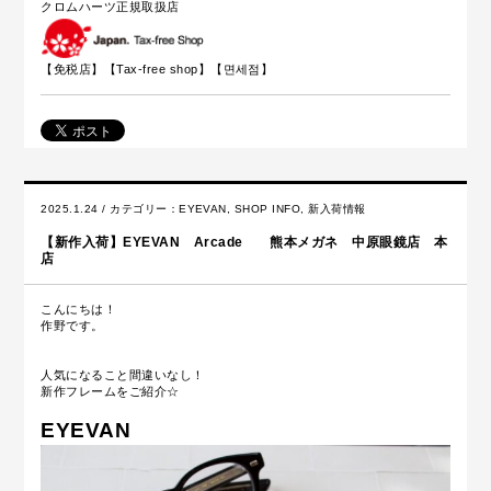
クロムハーツ正規取扱店
【免税店】【
Tax-free shop
】【면세점】
2025.1.24 / カテゴリー：
EYEVAN
,
SHOP INFO
,
新入荷情報
【新作入荷】EYEVAN Arcade 熊本メガネ 中原眼鏡店 本
店
こんにちは！
作野です。
人気になること間違いなし！
新作フレームをご紹介☆
EYEVAN