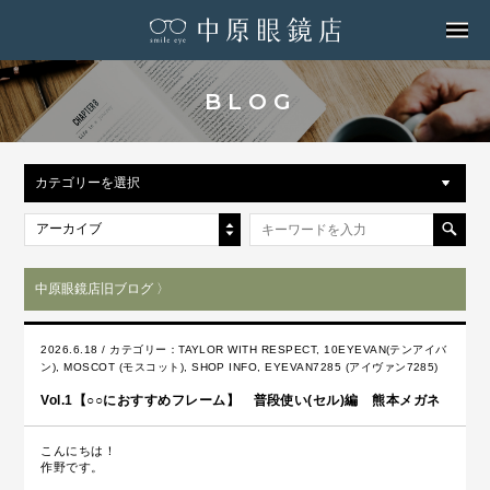
MENU
BLOG
カテゴリーを選択
アーカイブ
中原眼鏡店旧ブログ 〉
2026.6.18 / カテゴリー：
TAYLOR WITH RESPECT
,
10EYEVAN(テンアイバ
ン)
,
MOSCOT (モスコット)
,
SHOP INFO
,
EYEVAN7285 (アイヴァン7285)
Vol.1【○○におすすめフレーム】 普段使い(セル)編 熊本メガネ
こんにちは！
作野です。