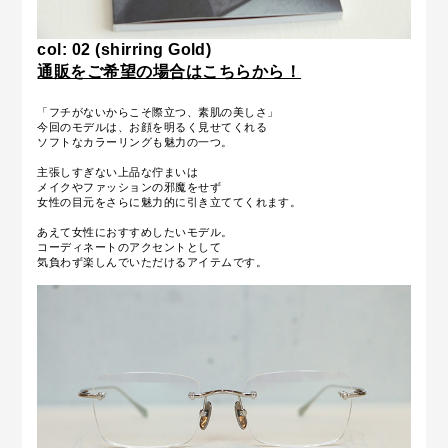
col: 02 (shirring Gold)
通販をご希望の場合はこちらから！
「フチがないからこそ際立つ、素肌の美しさ」
今回のモデルは、お顔を明るく見せてくれる
ソフトなカラーリングも魅力の一つ。
主張しすぎない上品な佇まいは
メイクやファッションの邪魔をせず
女性の目元をさらに魅力的に引き立ててくれます。
あえて女性におすすめしたいモデル。
コーディネートのアクセントとして
気負わず楽しんでいただけるアイテムです。