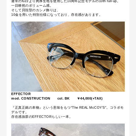
通常のfuzzより肉厚生地を使用した10周年記念モデルの10th full-up。
一目瞭然のボリューム感。
そして貝殻型のカシメ飾りは、
10金を用いた特別仕様になっており、存在感があります。
EFFECTOR
mod. CONSTRUCTION col. BK ￥44,000(+TAX)
『正真正銘の本物』という意味をもつ“The REAL McCOY’S”。コラボモ
デルです。
存在感抜群のEFFECTORらしい一本。