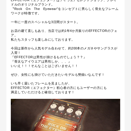
EFFECTOR（エフェクター）はアイウエアセレクトショップ、クレイ
ドルのオリジナルブランド。
〝Rock On The Eyewear”をコンセプトに男らしく骨太なフレーム
ワークが特徴です。
一年に一度のスペシャルな3日間がスタート。
お店の建て直しもあり、当店では約1年4か月振りのEFFECTORのフェ
ア。
私たちスタッフも楽しみにしております。
今回は新作から人気モデル合わせて、約200本のメガネやサングラスが
入荷！
『EFFECTORは男性が掛けるものでしょう？？』
『骨太なアイウエアは男性しか、、、』
いいえ！！！そんなことはございません！！
ぜひ、女性にも掛けていただきたいモデルも勢揃いなんです！
いち早く届いたフレームを見ましたが、
EFFECTOR（エフェクター）初心者の方にもユーザーの方にも
満足していただけると確信しております！