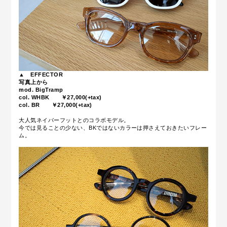
▲
EFFECTOR
写真上から
mod. BigTramp
col. WHBK ￥27,000(+tax)
col. BR ￥27,000(+tax)
大人気ネイバーフットとのコラボモデル。
今では見ることの少ない、BKではないカラーは押さえておきたいフレー
ム。