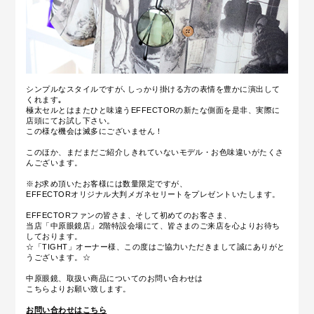
シンプルなスタイルですが､しっかり掛ける方の表情を豊かに演出して
くれます｡
極太セルとはまたひと味違うEFFECTORの新たな側面を是非、実際に
店頭にてお試し下さい。
この様な機会は滅多にございません！
このほか、まだまだご紹介しきれていないモデル・お色味違いがたくさ
んございます。
※お求め頂いたお客様には数量限定ですが、
EFFECTORオリジナル大判メガネセリートをプレゼントいたします。
EFFECTORファンの皆さま、そして初めてのお客さま、
当店「中原眼鏡店」2階特設会場にて、皆さまのご来店を心よりお待ち
しております。
☆「TIGHT」オーナー様、この度はご協力いただきまして誠にありがと
うございます。☆
中原眼鏡、取扱い商品についてのお問い合わせは
こちらよりお願い致します。
お問い合わせはこちら