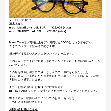
▲
EFFECTOR
写真上から
mod. MetalZone col. TUR ¥29,000 (+tax)
mod. SNAPPY col. CO ¥27,000 (+tax)
Metal Zoneは入荷時は全モデル完売したBOSSとのコラボモデル。
大きめのラウンド型が特徴的な１本。
SNAPPYは程よい大きさのラウンドフレームです。
このほか、まだまだご紹介しきれていないモデル・お色味違いがたくさ
んございます。
この様な機会は滅多にございませんので、気になられたかたは
是非、週末にご来店いただき実際にお手に取って「EFFECTOR」の世
界観をご体感下さいませ。
また、お求め頂いたお客様には数量限定で
EFFECTORオリジナル大判メガネセリートをプレゼントいたします。
中原眼鏡店、取扱い商品についてのお問い合わせは
こちらよりお願い致します。
お問い合わせはこちら