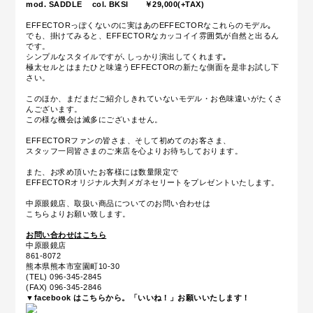
mod. SADDLE col. BKSI ￥29,000(+TAX)
EFFECTORっぽくないのに実はあのEFFECTORなこれらのモデル｡
でも、掛けてみると、EFFECTORなカッコイイ雰囲気が自然と出るん
です。
シンプルなスタイルですが､しっかり演出してくれます｡
極太セルとはまたひと味違うEFFECTORの新たな側面を是非お試し下
さい。
このほか、まだまだご紹介しきれていないモデル・お色味違いがたくさ
んございます。
この様な機会は滅多にございません。
EFFECTORファンの皆さま、そして初めてのお客さま、
スタッフ一同皆さまのご来店を心よりお待ちしております。
また、お求め頂いたお客様には数量限定で
EFFECTORオリジナル大判メガネセリートをプレゼントいたします。
中原眼鏡店、取扱い商品についてのお問い合わせは
こちらよりお願い致します。
お問い合わせはこちら
中原眼鏡店
861-8072
熊本県熊本市室園町10-30
(TEL) 096-345-2845
(FAX) 096-345-2846
▼facebook はこちらから。「いいね！」お願いいたします！