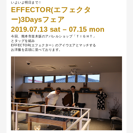
いよいよ明日まで！
EFFECTOR(エフェクタ
ー)3Daysフェア
2019.07.13 sat – 07.15 mon
今回、熊本市並木坂のアパレルショップ「ＴＩＧＨＴ」
とタッグを組み
EFFECTOR(エフェクター）のアイウエアとマッチする
お洋服を店頭に並べております。