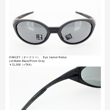
OAKLEY（オークリー） Eye Jacket Redux
col:Matte Black/Prizm Grey
￥21,000（+TAX）