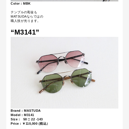
Color : MBK
テンプルの彫金も
MATSUDAならではの
職人技が光ります。
“M3141
”
Brand : MASTUDA
Model : M3141
Size : 50 □ 22 -143
Price : ￥110,000 (税込）