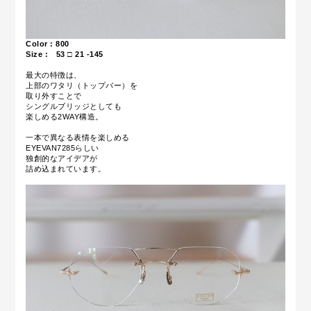
Color : 800
Size : 53 □ 21 -145
最大の特徴は、
上部のワタリ（トップバー）を
取り外すことで
シングルブリッジとしても
楽しめる2WAY構造。
一本で異なる表情を楽しめる
EYEVAN7285らしい
独創的なアイデアが
詰め込まれています。