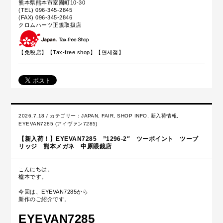
熊本県熊本市室園町10-30
(TEL) 096-345-2845
(FAX) 096-345-2846
クロムハーツ正規取扱店
【免税店】【
Tax-free shop
】【면세점】
2026.7.18 / カテゴリー：
JAPAN
,
FAIR
,
SHOP INFO
,
新入荷情報
,
EYEVAN7285 (アイヴァン7285)
【新入荷！】EYEVAN7285 ”1296-2″ ツーポイント ツーブ
リッジ 熊本メガネ 中原眼鏡店
こんにちは。
櫨本です。
今回は、EYEVAN7285から
新作のご紹介です。
EYEVAN7285