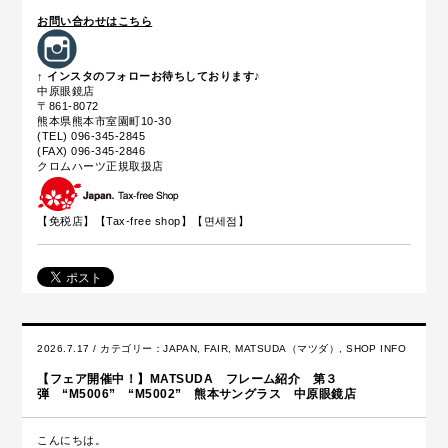
お問い合わせはこちら
↑ インスタのフォローお待ちしております♪
中原眼鏡店
〒861-8072
熊本県熊本市室園町10-30
(TEL) 096-345-2845
(FAX) 096-345-2846
クロムハーツ正規取扱店
【免税店】【
Tax-free shop
】【면세점】
2026.7.17 / カテゴリー：
JAPAN
,
FAIR
,
MATSUDA（マツダ）
,
SHOP INFO
【フェア開催中！】MATSUDA フレーム紹介 第３
弾 “M5006” “M5002” 熊本サングラス 中原眼鏡店
こんにちは。