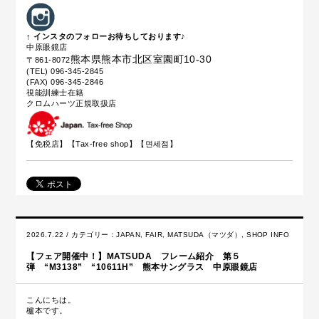
↑ インスタのフォローお待ちしております♪
中原眼鏡店
熊本県熊本市北区室園町10-30
〒861-8072
(TEL) 096-345-2845
(FAX) 096-345-2846
視能訓練士在籍
クロムハーツ正規取扱店
【免税店】【
Tax-free shop
】【면세점】
2026.7.22 / カテゴリー：
JAPAN
,
FAIR
,
MATSUDA（マツダ）
,
SHOP INFO
【フェア開催中！】MATSUDA フレーム紹介 第５
弾 “M3138” “10611H” 熊本サングラス 中原眼鏡店
こんにちは。
櫨本です。