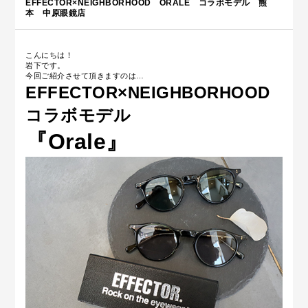
EFFECTOR×NEIGHBORHOOD ORALE コラボモデル 熊
本 中原眼鏡店
こんにちは！
岩下です。
今回ご紹介させて頂きますのは…
EFFECTOR×NEIGHBORHOOD
コラボモデル
『Orale』