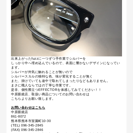
出来上がったfuzzに一つずつ手作業でシルバーを
しっかり中へ埋め込んでいるので、表面に響かないデザインになってい
ます。
シルバーが外気に触れることが無いので
シルバースカルの独特な色、味が変化することが無く
また、掛けていても途中で取れてしまったりなどもありません。
まさに職人ならではの丁寧な作業です。
是非、個性際立つEFFECTORを体感してみてください！！
中原眼鏡店、取扱い商品についてのお問い合わせは
こちらよりお願い致します。
お問い合わせはこちら
中原眼鏡店
861-8072
熊本県熊本市室園町10-30
(TEL) 096-345-2845
(FAX) 096-345-2846