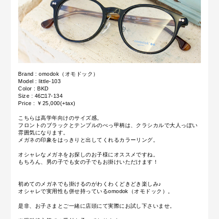
Brand : omodok（オモドック）
Model : little-103
Color : BKD
Size : 46□17-134
Price : ￥25,000(+tax)
こちらは高学年向けのサイズ感。
フロントのブラックとテンプルのべっ甲柄は、クラシカルで大人っぽい
雰囲気になります。
メガネの印象をはっきりと出してくれるカラーリング。
オシャレなメガネをお探しのお子様にオススメですね。
もちろん、男の子でも女の子でもお掛けいただけます！
初めてのメガネでも掛けるのがわくわくどきどき楽しみ♪
オシャレで実用性も併せ持っているomodok（オモドック）。
是非、お子さまとご一緒に店頭にて実際にお試し下さいませ。