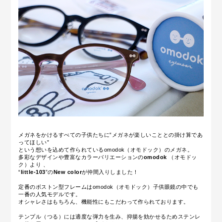
メガネをかけるすべての子供たちに‟メガネが楽しいこととの掛け算であ
ってほしい”
という想いを込めて作られているomodok（オモドック）のメガネ。
多彩なデザインや豊富なカラーバリエーションの
omodok
（オモドッ
ク）
より 、
“
little-103
”の
New color
が仲間入りしました！
定番のボストン型フレームはomodok（オモドック）子供眼鏡の中でも
一番の人気モデルです。
オシャレさはもちろん、機能性にもこだわって作られております。
テンプル（つる）には適度な弾力を生み、抑揚を効かせるためステンレ