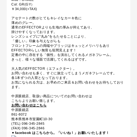
Col: GR(GY）
￥34,000(+TAX)
アセテートの艶がとてもキレイなカーキ色に
薄めのグレー。
通常のEFFECTORよりも生地の厚みが抑えてあり、
掛けやすくなっております。
レンズシェイプに“丸み”をもたせることにより、
「優しい」印象を与えながらも
フロントフレームの両端やブリッジはキュッとメリハリもあり
EFFECTORらしい無骨も垣間見えます！
定番の中に存在する「個性」を演出してくれるメガネフレーム。
きっと、様々な場面で活躍してくれるはずです。
大人気のEFFECTOR（エフェクター）。
お問い合わせも多く、すぐに旅立ってしまうメガネフレームです。
各1本ずつの入荷となっております。
お気になられる方は、お早めのご来店＆お問い合わせをお待ちしており
ます。
中原眼鏡店、取扱い商品についてのお問い合わせは
こちらよりお願い致します。
お問い合わせはこちら
中原眼鏡店
861-8072
熊本県熊本市室園町10-30
(TEL) 096-345-2845
(FAX) 096-345-2846
▼facebook はこちらから。「いいね！」お願いいたします！