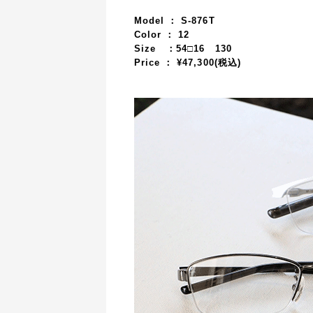
Model ： S-876T
Color ： 12
Size ：54□16 130
Price ： ¥47,300(税込)