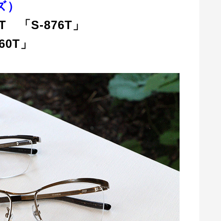
ズ）
8T 「S-876T」
60T」