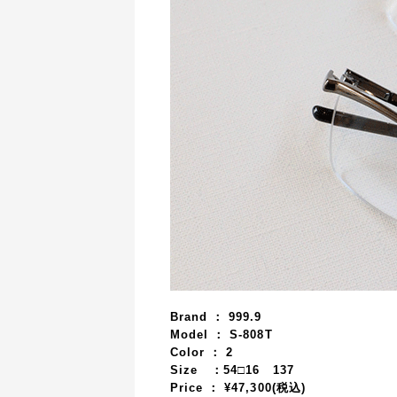
Brand ： 999.9
Model ： S-808T
Color ： 2
Size ：54□16 137
Price ： ¥47,300(税込)