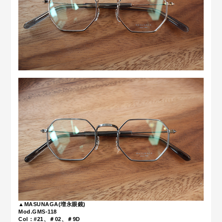
▲
MASUNAGA(増永眼鏡)
Mod.
GMS-118
Col：#21、＃02、＃9D