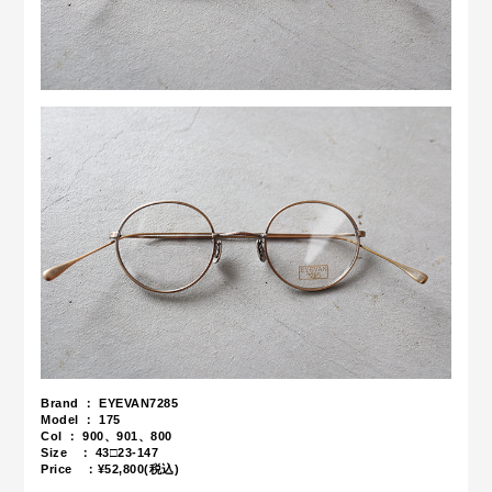
Brand ： EYEVAN7285
Model ： 175
Col ： 900、901、800
Size ： 43□23-147
Price ：¥52,800(税込)