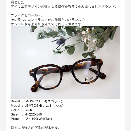
調とした
アイウエアデザインの礎となる傑作を数多く生み出しましたブランド。
ブラックとゴールド。
その美しいコントラストがお洋服とのバランスで
オシャレさをより引き立ててくれるメガネです。
Brand ： MOSCOT（モスコット）
Model ：LEMTOSH(レムトッシュ)
Col ： BLACK
Size ： 44□22-140
Price ：\34,100(WithTax)
目元に力強さが宿るのが太セル。