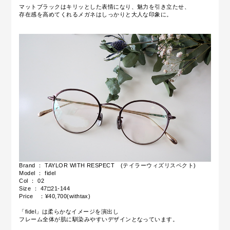
マットブラックはキリッとした表情になり、魅力を引き立たせ、
存在感を高めてくれるメガネはしっかりと大人な印象に。
Brand ： TAYLOR WITH RESPECT (テイラーウィズリスペクト)
Model ： fidel
Col ： 02
Size ： 47□21-144
Price ：¥40,700(withtax)
「fidel」は柔らかなイメージを演出し
フレーム全体が肌に馴染みやすいデザインとなっています。