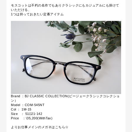
モスコットは不朽の名作でもあり
クラシックにもカジュアルにも掛けて
いただける、
1つは持っておきたい定番アイテム
Brand ：BJ CLASSIC COLLECTION(ビージェークラシックコレクショ
ン）
Model ：COM-545NT
Col ： 1M-15
Size ： 51□21-142
Price ：\35,200(WithTax)
よりお仕事メインの
メガネはこちら☆