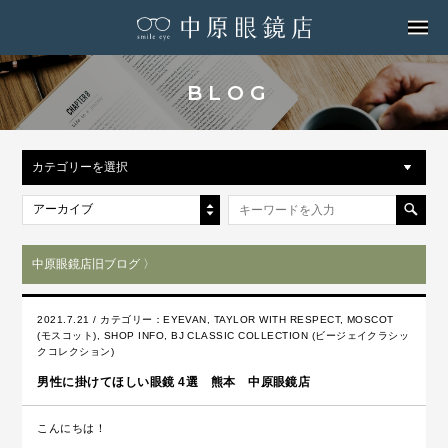
MENU
BLOG
カテゴリーを選択
アーカイブ
中原眼鏡店旧ブログ 〉
2021.7.21 / カテゴリー：
EYEVAN
,
TAYLOR WITH RESPECT
,
MOSCOT
(モスコット)
,
SHOP INFO
,
BJ CLASSIC COLLECTION (ビージェイクラシッ
クコレクション)
男性に掛けてほしい眼鏡 4選 熊本 中原眼鏡店
こんにちは！