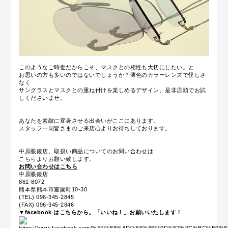
このようなご時世だからこそ、マスクとの相性も大切にしたい。と
お思いの方も多いのではないでしょうか？薄色のカラーレンズで怪しさ
なく
サングラスとマスクとの重ね付けを楽しめるデザイン、是非店頭でお試
しくださいませ。
あなたを素敵に変身させる出会いがここにあります。
スタッフ一同皆さまのご来店心よりお待ちしております。
中原眼鏡店、取扱い商品についてのお問い合わせは
こちらよりお願い致します。
お問い合わせはこちら
中原眼鏡店
861-8072
熊本県熊本市室園町10-30
(TEL) 096-345-2845
(FAX) 096-345-2846
▼facebook はこちらから。「いいね！」お願いいたします！