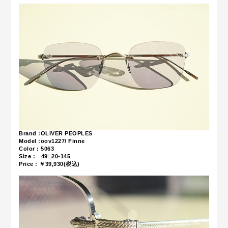
Brand :OLIVER PEOPLES
Model :oov1227/ Finne
Color : 5063
Size : 49□20-145
Price : ￥39,93
0(税込)