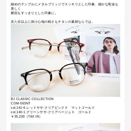
細めのテンプルにメタルブリッジでスッキリとした印象、細かな彫金も
美しく
横顔もすっきりとした印象に。
見た目以上に掛け心地の軽さもチタンの素材ならでは。
BJ CLASSIC COLLECTION
COM-563NT
col.141-6 レッドササ‐クリアピンクⅡ マットゴールド
col.140-1 グリーンササ‐クリアベージュⅡ ゴールド
￥35,200（TAX IN）