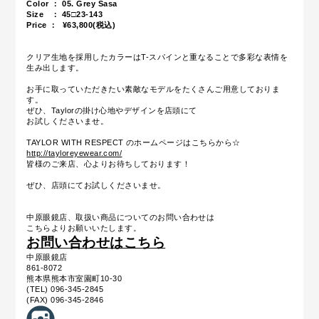
Color ： 05. Grey Sasa
Size ： 45□23-143
Price ： ¥63,800
(税込)
クリア生地を採用したカラーはT-スパインと重なることで多彩な表情を
生み出します。
お手に取っていただきたい素敵なモデルをたくさんご用意しておりま
す。
ぜひ、Taylorの掛け心地やデザインを店頭にて
お試しくださいませ。
TAYLOR WITH RESPECT のホームページはこちらから☆
http://tayloreyewear.com/
皆様のご来店、心よりお待ちしております！
ぜひ、店頭にてお試しくださいませ。
中原眼鏡店、取扱い商品についてのお問い合わせは
こちらよりお願いいたします。
お問い合わせはこちら
中原眼鏡店
861-8072
熊本県熊本市室園町10-30
(TEL) 096-345-2845
(FAX) 096-345-2846