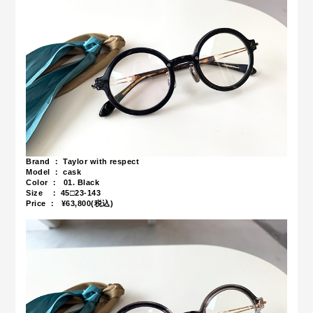
Brand ： Taylor with respect
Model ： cask
Color ： 01. Black
Size ： 45□23-143
Price ： ¥63,800
(税込)