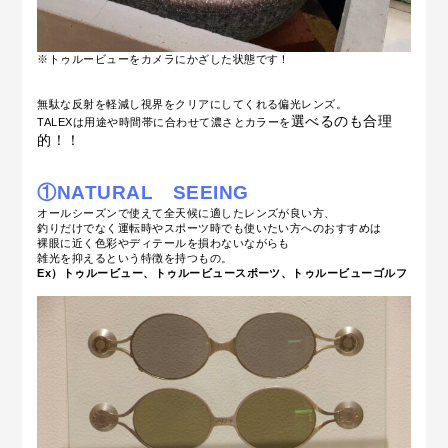
※トゥルービューをカメラにかざした状態です！
無駄な反射を軽減し視界をクリアにしてくれる偏光レンズ。
選べるのも合理
TALEXは用途や時間帯に合わせて濃さとカラーを
的！！
①NATURAL
SEEING
オールシーズンで使えて全天候に適したレンズが良い方、
釣りだけでなく運転時やスポーツ時でも使いたい方へのおすすめは
裸眼に近く
色彩やディテールを損わないながらも
雑光を抑えるという特徴を持つもの。
Ex）トゥルービュー、トゥルービュースポーツ、トゥルービューゴルフ