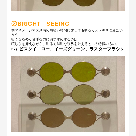
②BRIGHT
SEEING
朝マズメ・夕マズメ時の薄暗い時間に少しでも明るくスッキリと見たい
方や
暗くなるのが苦手な方におすすめするのは
眩しさを抑えながら、明るく鮮明な視界を叶えるという特徴
のもの。
ビスタイエロー、
イーズグリーン
、
ラ
スターブラウン
Ex）