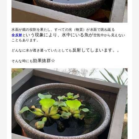
水面が鏡の役割を果たし、すべての光（物質）が水面で跳ね返る
いう現象により、
水中にいる魚が
全反射
と
空気中から見えない
こともあります。
反射してしまいます。。
どんなに水が透き通っていたとしても
効果抜群☆
そんな時にも