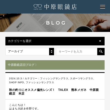
MENU
BLOG
カテゴリーを選択
アーカイブ
中原眼鏡店旧ブログ 〉
2024.10.3 / カテゴリー：
フィッシングサングラス
,
スポーツサングラス
,
SHOP INFO
,
ファッションサングラス
秋の釣りにオススメ偏光レンズ！ TALEX 熊本メガネ 中原眼
鏡店 本店
こんにちは！
はまち大好き作野です。