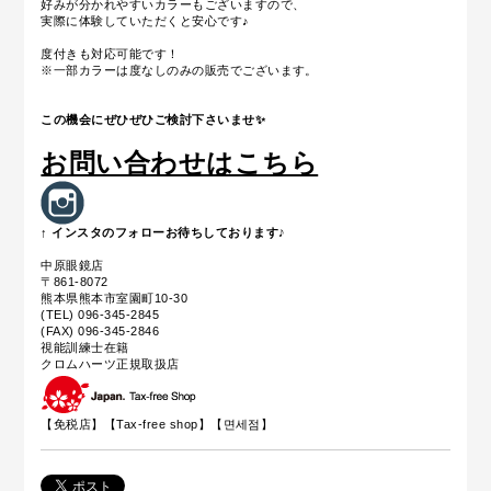
好みが分かれやすいカラーもございますので、
実際に体験していただくと安心です♪
度付きも対応可能です！
※一部カラーは度なしのみの販売でございます。
この機会にぜひぜひご検討下さいませ
✨
お問い合わせはこちら
↑ インスタのフォローお待ちしております♪
中原眼鏡店
〒861-8072
熊本県熊本市室園町10-30
(TEL) 096-345-2845
(FAX) 096-345-2846
視能訓練士在籍
クロムハーツ正規取扱店
【免税店】【
Tax-free shop
】【면세점】