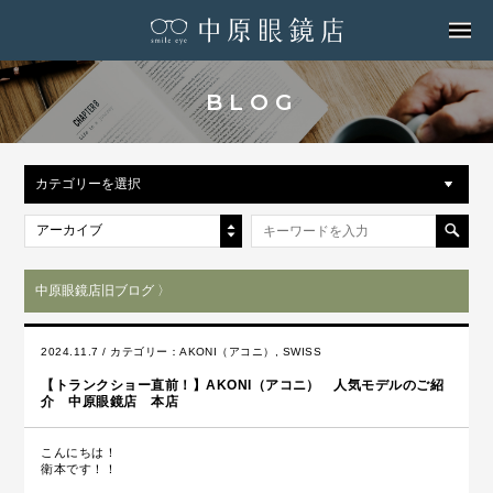
MENU
BLOG
カテゴリーを選択
アーカイブ
中原眼鏡店旧ブログ 〉
2024.11.7 / カテゴリー：
AKONI（アコニ）
,
SWISS
【トランクショー直前！】AKONI（アコニ） 人気モデルのご紹
介 中原眼鏡店 本店
こんにちは！
衛本です！！