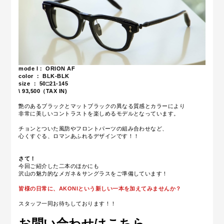
mode l： ORION AF
color ： BLK-BLK
size ： 50□21-145
\ 93,500（TAX IN)
艶のあるブラックとマットブラックの異なる質感とカラーにより
非常に美しいコントラストを楽しめるモデルとなっています。
チョンとついた風防やフロントパーツの組み合わせなど、
心くすぐる、ロマンあふれるデザインです！！
さて！
今回ご紹介した二本のほかにも
沢山の魅力的なメガネ＆サングラスをご準備しています！
皆様の日常に、AKONIという新しい一本を加えてみませんか？
スタッフ一同お待ちしております！！
お問い合わせはこちら