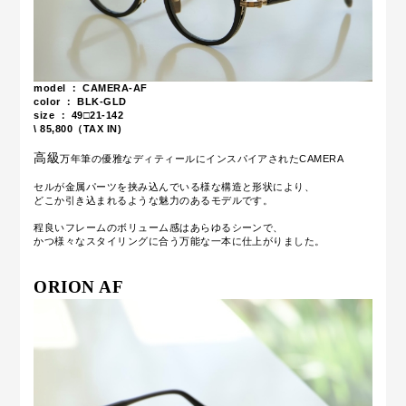
model ： CAMERA-AF
color ： BLK-GLD
size ： 49□21-142
\ 85,800（TAX IN)
高級
万年筆の優雅なディティールにインスパイアされたCAMERA
セルが金属パーツを挟み込んでいる様な構造と形状により、
どこか引き込まれるような魅力のあるモデルです。
程良いフレームのボリューム感は
あらゆるシーンで、
かつ様々なスタイリングに合う万能な一本に仕上がりました。
ORION AF