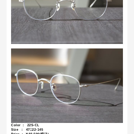
Color ：
22S-CL
Size ： 47□22-145
Price ： ￥93,500(税込)