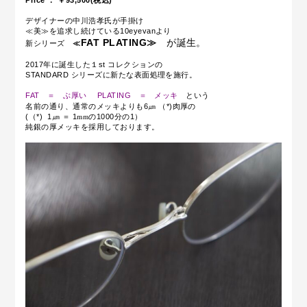
デザイナーの中川浩孝氏が手掛け
≪美≫を追求し続けている10eyevanより
FAT PLATING≫
が誕生。
新シリーズ
≪
2017年に誕生した１st コレクションの
STANDARD シリーズに新たな表面処理を施行。
FAT ＝ ぶ厚い PLATING ＝ メッキ
という
㎛
名前の通り、通常のメッキよりも6
（*)
肉厚の
㎛
mm
(（*) 1
＝ 1
の1000分の1）
純銀の厚メッキを採用しております。