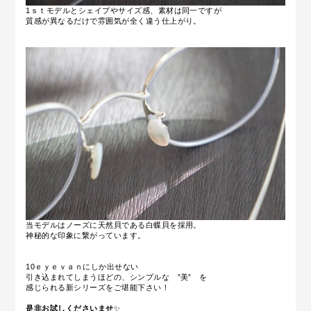
1ｓｔモデルとシェイプやサイズ感、素材は同一ですが
質感が異なるだけで雰囲気が全く違う仕上がり。
当モデルはノーズに天然貝である白蝶貝を採用。
神秘的な印象に繋がっています。
10ｅｙｅｖａｎにしか出せない
引き込まれてしまうほどの、シンプルな ”美” を
感じられる新シリーズをご堪能下さい！
是非お試しくださいませ
✨