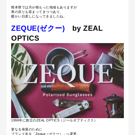
熊本県では月が積もった地域もありますが
寒の戻りも収まってきつつあり、
暖かい日差しになってきましたね。
ZEQUE(ゼクー)
by ZEAL
OPTICS
1996年に創立のZEAL OPTICS（ジールオプティクス）
更なる発展のために
ブランド名を「Zeque（ゼクー）」へ変更。