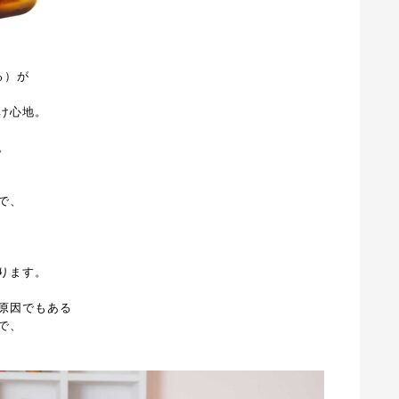
る）が
け心地。
。
で、
ります。
原因でもある
で、