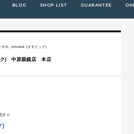
BLOG
SHOP LIST
GUARANTEE
ON
メガネ
,
omodok (オモドック)
ック) 中原眼鏡店 本店
紹介☆
)