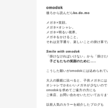
omodok
後ろから読んだら
ko.do.mo
メガネ×笑顔。
メガネ×オシャレ。
メガネ×明るい視界。
メガネをかけること。
それは文字通り、
楽しいことの掛け算で
Smile with omodok
「掛けなければいけない」から
「掛けた
子どもたちの笑顔のために…..
こうした願いがomodokには込められて
大人の眼鏡に比べると、子供メガネには
オシャレでかわいいメガネが少ないので
omodokを求めてご遠方の方にも
ご来店、お問い合わせいただいておりま
以前人気のカラーを紹介したブログも