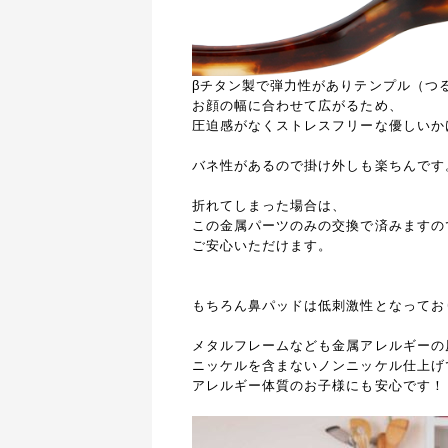
βチタン製で弾力性がありテンプル（つ
お顔の幅に合わせて広がるため、
圧迫感がなくストレスフリーな優しいか
バネ性があるので掛け外しも楽ちんです
折れてしまった場合は、
この金属パーツのみの交換で済みますの
ご安心いただけます。
もちろん鼻パッドは
低刺激性となってお
メタルフレームなども
金属アレルギーの
ニッケルを含まない
ノンニッケル仕上げ
アレルギー体質のお子様にも安心です！