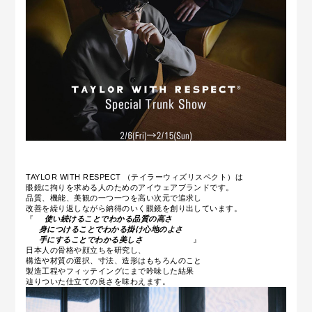
TAYLOR WITH RESPECT （テイラーウィズリスペクト）は
眼鏡に拘りを求める人のためのアイウェアブランドです。
品質、機能、美観の一つ一つを高い次元で追求し
改善を繰り返しながら
納得のいく眼鏡を創り出しています。
『
使い続けることでわかる品質の高さ
身につけることでわかる掛け心地のよさ
手にすることでわかる美しさ
』
日本人の骨格や顔立ちを研究し、
構造や材質の選択、寸法、造形はもちろんのこと
製造工程やフィッテイングにまで吟味した結果
辿りついた仕立ての良さを味わえます。