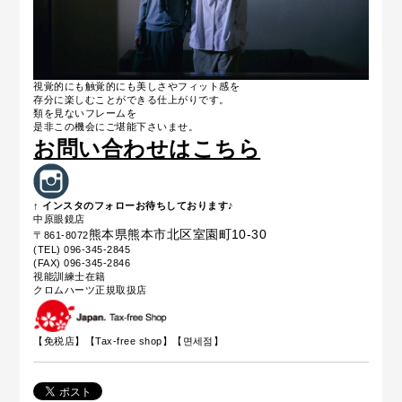
視覚的にも触覚的にも美しさやフィット感を
存分に楽しむことができる仕上がりです。
類を見ないフレームを
是非この機会にご堪能下さいませ。
お問い合わせはこちら
↑ インスタのフォローお待ちしております♪
中原眼鏡店
熊本県熊本市北区室園町10-30
〒861-8072
(TEL) 096-345-2845
(FAX) 096-345-2846
視能訓練士在籍
クロムハーツ正規取扱店
【免税店】【
Tax-free shop
】【면세점】