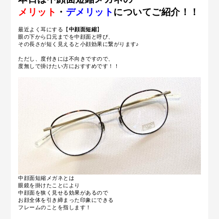
メリット
・
デメリット
についてご紹介！！
最近よく耳にする【
中顔面短縮
】
眼の下から口元までを中顔面と呼び、
その長さが短く見えると小顔効果に繋がります♪
ただし、度付きには不向きですので、
度無しで掛けたい方におすすめです！！
中顔面短縮メガネとは
眼鏡を掛けたことにより
中顔面を狭く見せる効果があるので
お顔全体を引き締まった印象にできる
フレームのことを指します！