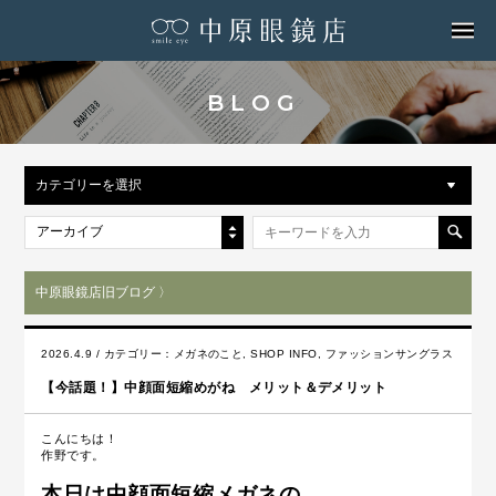
MENU
BLOG
カテゴリーを選択
アーカイブ
中原眼鏡店旧ブログ 〉
2026.4.9 / カテゴリー：
メガネのこと
,
SHOP INFO
,
ファッションサングラス
【今話題！】中顔面短縮めがね メリット＆デメリット
こんにちは！
作野です。
本日は中顔面短縮メガネの