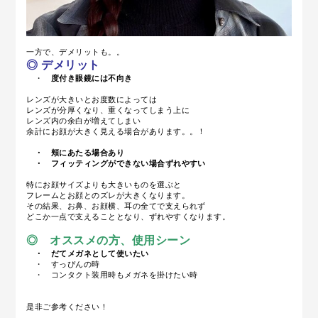
一方で、デメリットも。。
◎
デメリット
・
度付き眼鏡には不向き
レンズが大きいとお度数によっては
レンズが分厚くなり、重くなってしまう上に
レンズ内の余白が増えてしまい
余計にお顔が大きく見える場合があります。。！
・ 頬にあたる場合あり
・ フィッティングができない場合ずれやすい
特にお顔サイズよりも大きいものを選ぶと
フレームとお顔とのズレが大きくなります。
その結果、お鼻、お顔横、耳の全てで支えられず
どこか一点で支えることとなり、ずれやすくなります。
◎ オススメの方、使用シーン
・ だてメガネとして使いたい
・ すっぴんの時
・ コンタクト装用時もメガネを掛けたい時
是非ご参考ください！