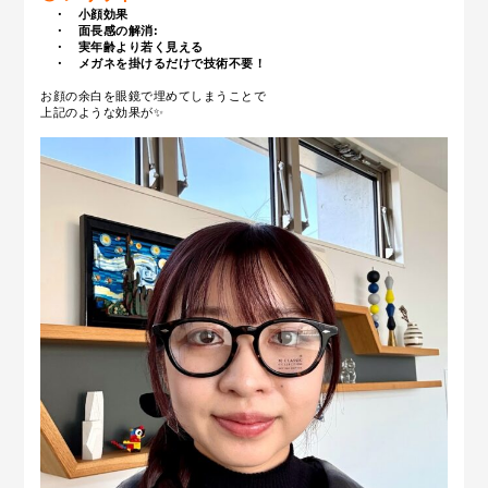
・ 小顔効果
・ 面長感の解消:
・ 実年齢より若く見える
・ メガネを掛けるだけで技術不要！
お顔の余白を眼鏡で埋めてしまうことで
上記のような効果が✨